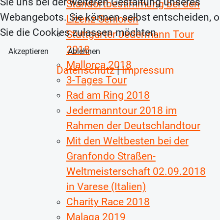
Sie uns bei der weiteren Gestaltung unseres
Standortbestimmung bei den
Webangebots. Sie können selbst entscheiden, 
Lizenz-Senioren
Sie die Cookies zulassen möchten.
Stuttgarter Jedermann Tour
2018
Akzeptieren
Ablehnen
Mallorca 2018
Datenschutz
|
Impressum
3-Tages Tour
Rad am Ring 2018
Jedermanntour 2018 im
Rahmen der Deutschlandtour
Mit den Weltbesten bei der
Granfondo Straßen-
Weltmeisterschaft 02.09.2018
in Varese (Italien)
Charity Race 2018
Malaga 2019