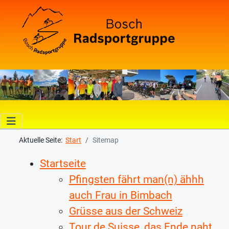
Aktuelle Seite:
Start
Sitemap
Startseite
Pfingsten fährt man(n) ähhh
auch Frau in Bimbach
Grüsse aus der Schweiz
Tour de Suisse, das Ende naht.