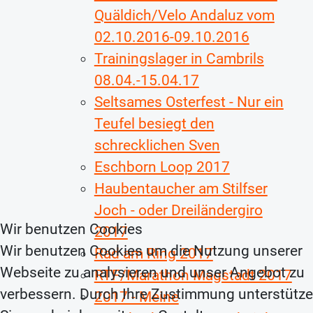
Quäldich/Velo Andaluz vom
02.10.2016-09.10.2016
Trainingslager in Cambrils
08.04.-15.04.17
Seltsames Osterfest - Nur ein
Teufel besiegt den
schrecklichen Sven
Eschborn Loop 2017
Haubentaucher am Stilfser
Joch - oder Dreiländergiro
Wir benutzen Cookies
2017
Wir benutzen Cookies um die Nutzung unserer
Rad am Ring 2017
Webseite zu analysieren und unser Angebot zu
RTF/Marathon Magstadt 2017
verbessern. Durch Ihre Zustimmung unterstütz
2017 - Meine