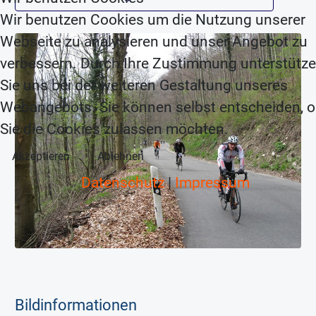
Wir benutzen Cookies um die Nutzung unserer
Webseite zu analysieren und unser Angebot zu
verbessern. Durch Ihre Zustimmung unterstütz
Sie uns bei der weiteren Gestaltung unseres
Webangebots. Sie können selbst entscheiden, 
Sie die Cookies zulassen möchten.
Akzeptieren
Ablehnen
Datenschutz
|
Impressum
Bildinformationen