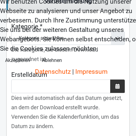
Veröffentlichung
Wir benutzen Cookies um die Nutzung unserer
Webseite zu analysieren und unser Angebot zu
verbessern. Durch Ihre Zustimmung unterstütz
Kategorie
*
Sie uns bei der weiteren Gestaltung unseres
Webangebots. Sie können selbst entscheiden, 
Sie die Cookies zulassen möchten.
Die Kategorie, die diesem Download
zugeordnet ist.
Akzeptieren
Ablehnen
Datenschutz
|
Impressum
Erstelldatum
Kalender
Dies wird automatisch auf das Datum gesetzt,
an dem der Download erstellt wurde.
Verwenden Sie die Kalenderfunktion, um das
Datum zu ändern.